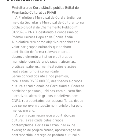
Prefeitura de Cordislândia publica Edital de
Premiação Cultural da PNAB
A Prefeitura Municipal de Cordislândia, por
meio da Secretaria Municipal de Cultura, torna
público o Edital de Chamamento Público nº
01/2026 – PNAB, destinado à concessão do
Prêmio Cultura Popular de Cordislândia.
A iniciativa tem como objetivo reconhecer e
valorizar grupos culturais que tenham
contribuído de forma relevante para o
desenvolvimento artístico e cultural do
município, considerando suas trajetórias,
práticas, saberes, manifestações e ações
realizadas junto à comunidade.
Serão concedidos até cinco prêmios,
totalizando R$ 32.000,00, destinados a grupos
culturais tradicionais de Cordislândia. Poderão
participar pessoas jurídicas com ou sem fins
lucrativos, além de grupos e coletivos sem
CNPJ, representados por pessoa física, desde
que comprovem atuação no município há pelo
menos um ano.
A premiação reconhece a contribuição
cultural já realizada pelos grupos
contemplados. Por essa razão, não exige
execução de projeto futuro, apresentação de
contrapartida, entrega de produto cultural ou