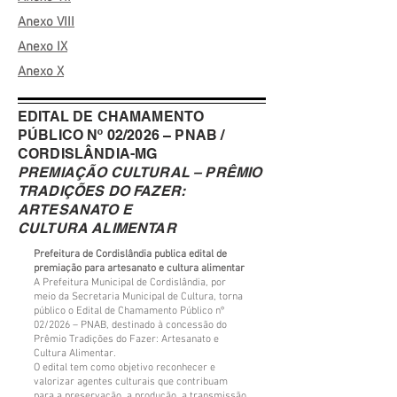
Anexo VIII
Anexo IX
Anexo X
EDITAL DE CHAMAMENTO
PÚBLICO Nº 02/2026 – PNAB /
CORDISLÂNDIA-MG
PREMIAÇÃO CULTURAL – PRÊMIO
TRADIÇÕES DO FAZER:
ARTESANATO E
CULTURA ALIMENTAR
Prefeitura de Cordislândia publica edital de
premiação para artesanato e cultura alimentar
A Prefeitura Municipal de Cordislândia, por
meio da Secretaria Municipal de Cultura, torna
público o Edital de Chamamento Público nº
02/2026 – PNAB, destinado à concessão do
Prêmio Tradições do Fazer: Artesanato e
Cultura Alimentar.
O edital tem como objetivo reconhecer e
valorizar agentes culturais que contribuam
para a preservação, a produção, a transmissão