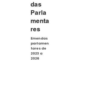
das
Parla
menta
res
Emendas
parlamen
tares de
2023 a
2026