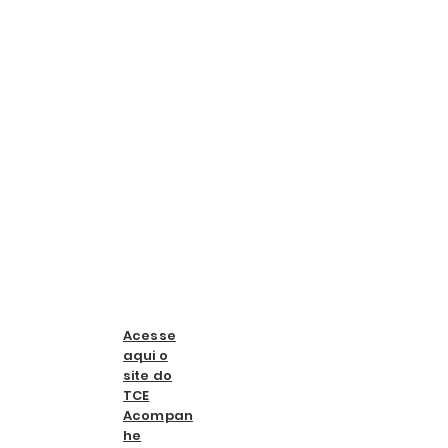
Acesse
aqui o
site do
TCE
Acompan
he