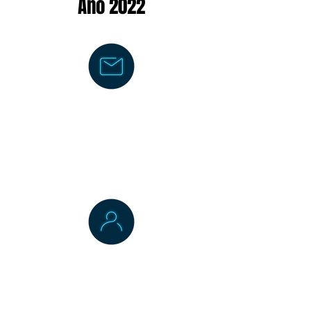
Ano 2022
Cotação/Propos
ta
Web
Manual -
Fornecedor