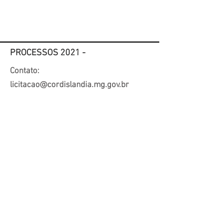
Fornecedor
Proposta Web
PROCESSOS 2021 -
Contato:
licitacao@cordislandia.mg.gov.br
PREFEITURA
MUNICIPAL DE
CORDISLÂNDIA - MG