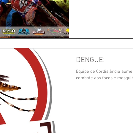
DENGUE:
Equipe de Cordislândia aume
combate aos focos e mosquito