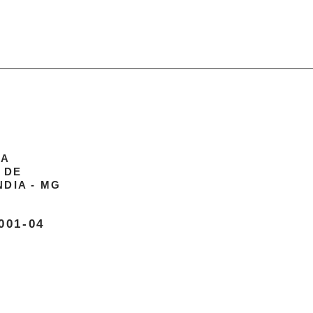
RA
L DE
DIA - MG
001-04
12 - Centro
.gov.br
-1081