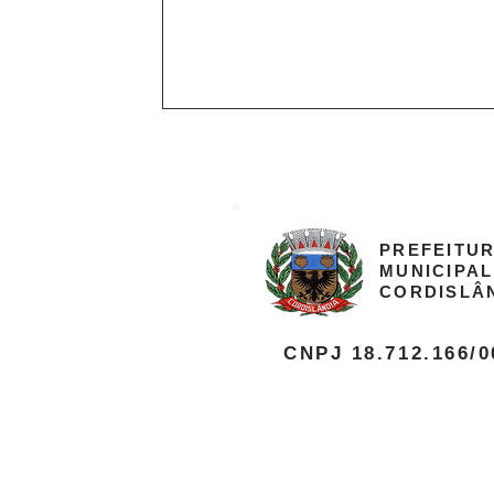
PREFEITU
MUNICIPA
CORDISLÂN
CNPJ 18.712.166/0
Praça Sagrado Coração de Jesus,
Cordislândia/MG
E-mail:
gabinete@cordislandia.mg
Telefone: (35)3244-1098/3244